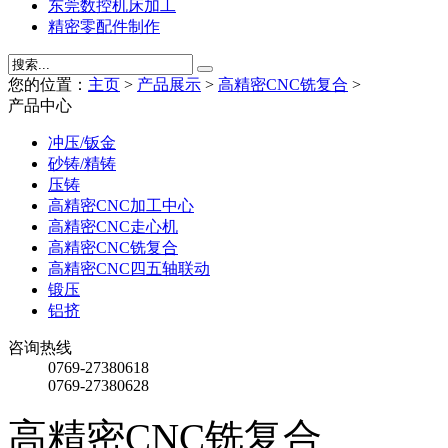
东莞数控机床加工
精密零配件制作
您的位置：
主页
>
产品展示
>
高精密CNC铣复合
>
产品中心
冲压/钣金
砂铸/精铸
压铸
高精密CNC加工中心
高精密CNC走心机
高精密CNC铣复合
高精密CNC四五轴联动
锻压
铝挤
咨询热线
0769-27380618
0769-27380628
高精密CNC铣复合