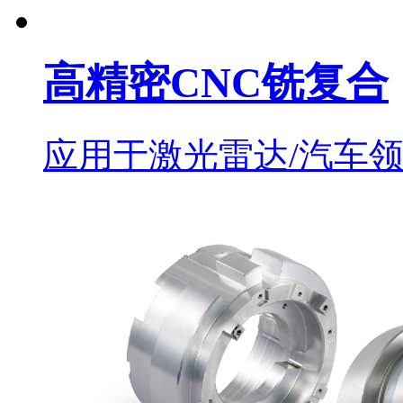
高精密CNC铣复合
应用于激光雷达/汽车领域