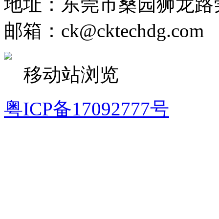
地址：东莞市桑园狮龙路
邮箱：ck@cktechdg.com
移动站浏览
粤ICP备17092777号