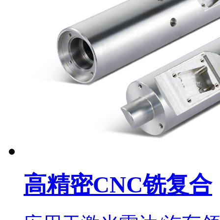
高精密CNC铣复合