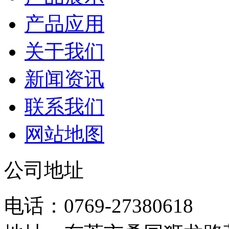
产品应用
关于我们
新闻资讯
联系我们
网站地图
公司地址
电话：0769-27380618