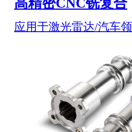
高精密CNC铣复合
应用于激光雷达/汽车领域